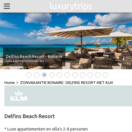
≡
luxurytrips
Delfins Beach Resort - Bonaire
Luxe appartementen aan zee
•
•
•
•
•
•
•
•
•
•
•
>
Home
ZONVAKANTIE BONAIRE- DELFINS RESORT MET KLM
Delfins Beach Resort
* Luxe appartementen en villa's 2-8 personen