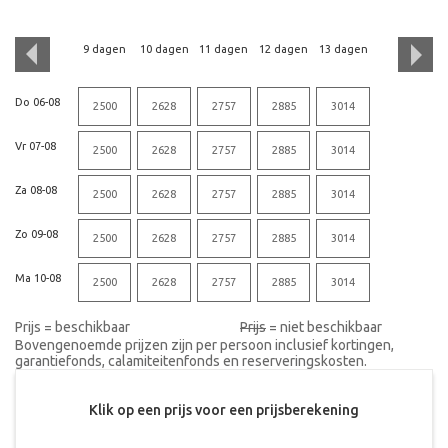
9 dagen
10 dagen
11 dagen
12 dagen
13 dagen
Do 06-08
2500
2628
2757
2885
3014
Vr 07-08
2500
2628
2757
2885
3014
Za 08-08
2500
2628
2757
2885
3014
Zo 09-08
2500
2628
2757
2885
3014
Ma 10-08
2500
2628
2757
2885
3014
Prijs = beschikbaar
Prijs
= niet beschikbaar
Bovengenoemde prijzen zijn per persoon inclusief kortingen,
garantiefonds, calamiteitenfonds en reserveringskosten.
Klik op een prijs voor een prijsberekening