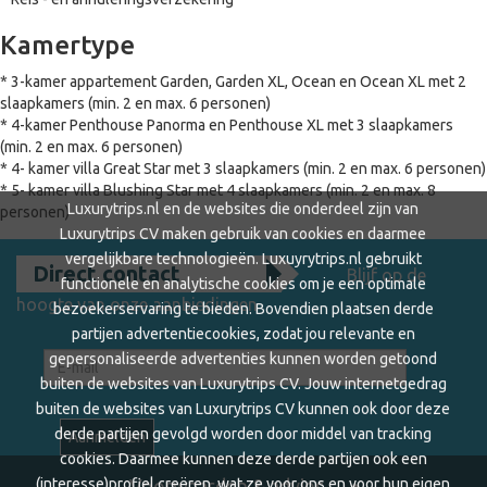
Kamertype
* 3-kamer appartement Garden, Garden XL, Ocean en Ocean XL met 2
slaapkamers (min. 2 en max. 6 personen)
* 4-kamer Penthouse Panorma en Penthouse XL met 3 slaapkamers
(min. 2 en max. 6 personen)
* 4- kamer villa Great Star met 3 slaapkamers (min. 2 en max. 6 personen)
* 5- kamer villa Blushing Star met 4 slaapkamers (min. 2 en max. 8
Luxurytrips.nl en de websites die onderdeel zijn van
personen)
Luxurytrips CV maken gebruik van cookies en daarmee
vergelijkbare technologieën. Luxuyrytrips.nl gebruikt
Direct contact
Blijf op de
functionele en analytische cookies om je een optimale
hoogte van onze aanbiedingen
bezoekerservaring te bieden. Bovendien plaatsen derde
partijen advertentiecookies, zodat jou relevante en
gepersonaliseerde advertenties kunnen worden getoond
buiten de websites van Luxurytrips CV. Jouw internetgedrag
buiten de websites van Luxurytrips CV kunnen ook door deze
derde partijen gevolgd worden door middel van tracking
cookies. Daarmee kunnen deze derde partijen ook een
(interesse)profiel creëren, wat ze voor ons en voor hun eigen
Voorwaarden & advies