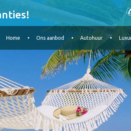
nties!
Home
Ons aanbod
Autohuur
Luxur