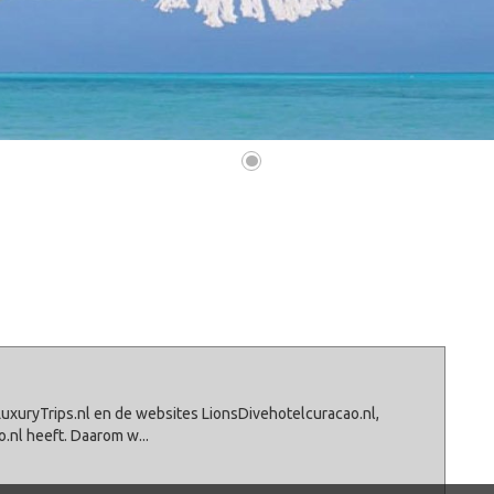
•
LuxuryTrips.nl en de websites LionsDivehotelcuracao.nl,
o.nl heeft. Daarom w
...