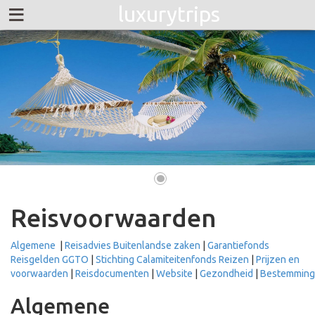
≡
luxurytrips
•
Reisvoorwaarden
Algemene
|
Reisadvies Buitenlandse zaken
|
Garantiefonds
Reisgelden GGTO
|
Stichting Calamiteitenfonds Reizen
|
Prijzen en
voorwaarden
|
Reisdocumenten
|
Website
|
Gezondheid
|
Bestemming
Algemene