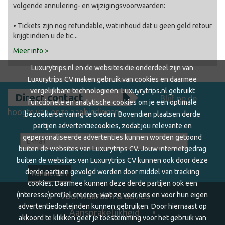
volgende annulering- en wijzigingsvoorwaarden:
• Tickets zijn nog refundable, wat inhoud dat u geen geld retour
krijgt indien u de tic
...
Meer info >
Luxurytrips.nl en de websites die onderdeel zijn van
Luxurytrips CV maken gebruik van cookies en daarmee
vergelijkbare technologieën. Luxuyrytrips.nl gebruikt
Direct contact
Blijf op de
functionele en analytische cookies om je een optimale
hoogte van onze aanbiedingen
bezoekerservaring te bieden. Bovendien plaatsen derde
partijen advertentiecookies, zodat jou relevante en
gepersonaliseerde advertenties kunnen worden getoond
buiten de websites van Luxurytrips CV. Jouw internetgedrag
buiten de websites van Luxurytrips CV kunnen ook door deze
derde partijen gevolgd worden door middel van tracking
cookies. Daarmee kunnen deze derde partijen ook een
Voorwaarden & advies
(interesse)profiel creëren, wat ze voor ons en voor hun eigen
advertentiedoeleinden kunnen gebruiken. Door hiernaast op
Aansprakelijkheid
akkoord te klikken geef je toestemming voor het gebruik van