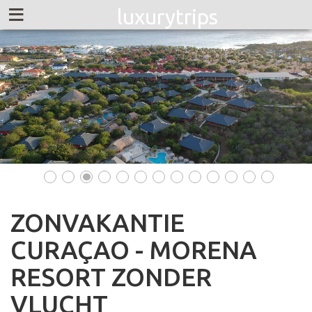
≡
luxurytrips
•
•
•
•
•
•
•
•
•
•
•
•
•
ZONVAKANTIE
CURAÇAO - MORENA
RESORT ZONDER
VLUCHT