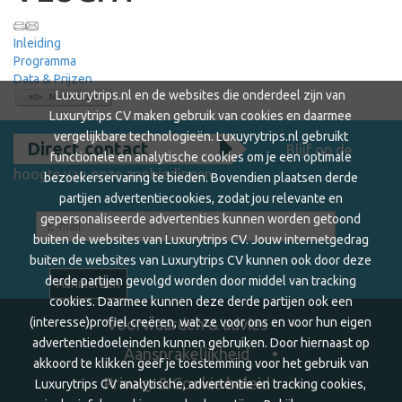
Inleiding
Programma
Data & Prijzen
Luxurytrips.nl en de websites die onderdeel zijn van
Luxurytrips CV maken gebruik van cookies en daarmee
vergelijkbare technologieën. Luxuyrytrips.nl gebruikt
Direct contact
Blijf op de
functionele en analytische cookies om je een optimale
hoogte van onze aanbiedingen
bezoekerservaring te bieden. Bovendien plaatsen derde
partijen advertentiecookies, zodat jou relevante en
gepersonaliseerde advertenties kunnen worden getoond
buiten de websites van Luxurytrips CV. Jouw internetgedrag
buiten de websites van Luxurytrips CV kunnen ook door deze
derde partijen gevolgd worden door middel van tracking
cookies. Daarmee kunnen deze derde partijen ook een
(interesse)profiel creëren, wat ze voor ons en voor hun eigen
Voorwaarden & advies
advertentiedoeleinden kunnen gebruiken. Door hiernaast op
Aansprakelijkheid
akkoord te klikken geef je toestemming voor het gebruik van
Privacy & Cookie beleid
Luxurytrips CV analytische, advertentie en tracking cookies,