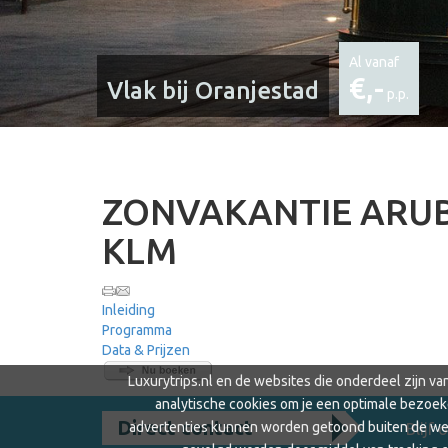
Al vanaf
€,-
Vlak bij Oranjestad
p.p.
ZONVAKANTIE ARUB
KLM
Inleiding
Programma
Data & Prijzen
Luxurytrips.nl en de websites die onderdeel zijn v
analytische cookies om je een optimale bezoek
Direct contact
advertenties kunnen worden getoond buiten de webs
Blijf 