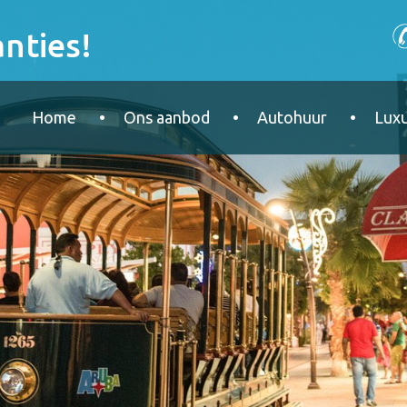
nties!
Home
Ons aanbod
Autohuur
Luxu