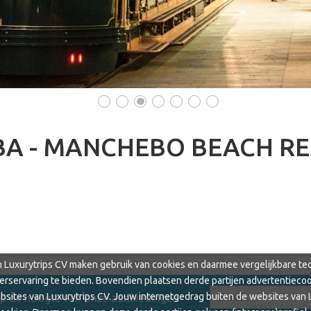
•
•
•
•
•
•
•
A - MANCHEBO BEACH RE
an Luxurytrips CV maken gebruik van cookies en daarmee vergelijkbare tec
erservaring te bieden. Bovendien plaatsen derde partijen advertentiecoo
ites van Luxurytrips CV. Jouw internetgedrag buiten de websites van 
op de hoogte van onze aanbiedingen