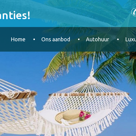
nties!
Home
Ons aanbod
Autohuur
Luxu